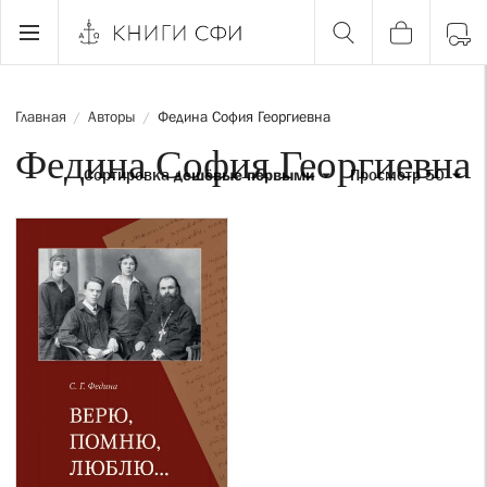
Главная
Авторы
Федина София Георгиевна
/
/
Федина София Георгиевна
Сортировка
дешёвые первыми
Просмотр 50