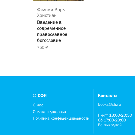
Фельми Карл
Христиан
Введение в
современное
православное
богословие
750 ₽
© СФИ
Контакты
books@sfi.ru
О нас
Оплата и доставка
Пн-пт 13:00-20:30
Политика конфиденциальности
Сб 17:00-20:00
Вс выходной