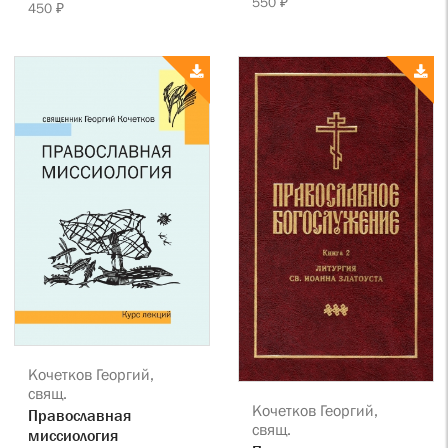
550 ₽
450 ₽
Кочетков Георгий,
свящ.
Кочетков Георгий,
Православная
свящ.
миссиология