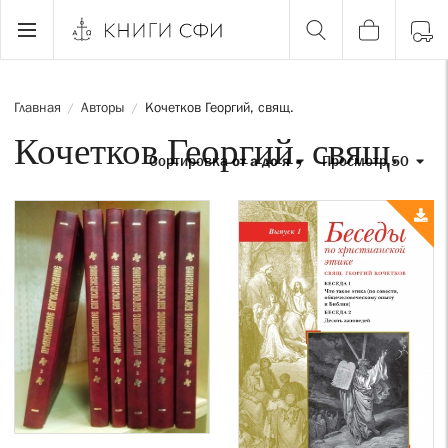
Главная
Авторы
Кочетков Георгий, свящ.
/
/
Кочетков Георгий, свящ.
Сортировка
от а до я
Просмотр 50