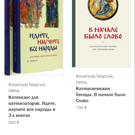
Кочетков Георгий,
свящ.
Кочетков Георгий,
Катехизические
свящ.
беседы. В начале было
Катехизис для
Слово
катехизаторов. Идите,
700 ₽
научите все народы в
2-х книгах
950 ₽