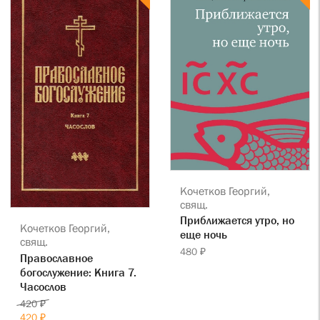
Кочетков Георгий,
свящ.
Приближается утро, но
Кочетков Георгий,
еще ночь
свящ.
480 ₽
Православное
богослужение: Книга 7.
Часослов
420 ₽
420 ₽