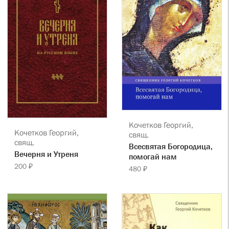
Кочетков Георгий,
Кочетков Георгий,
свящ.
свящ.
Всесвятая Богородица,
Вечерня и Утреня
помогай нам
200 ₽
480 ₽