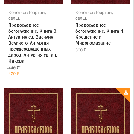
Кочетков Георгий,
Кочетков Георгий,
свящ.
свящ.
Православное
Православное
богослужение: Книга 3.
богослужение: Книга 4.
Литургия св. Василия
Крещение и
Великого, Литургия
Миропомазание
преждеосвящённых
300 ₽
даров, Литургия св. ап.
Иакова
440 ₽
420 ₽