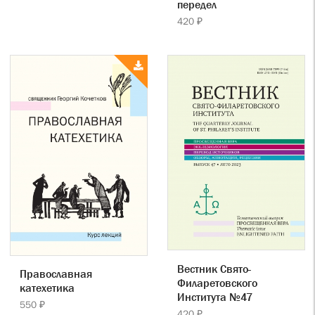
передел
420 ₽
Вестник Свято-
Православная
Филаретовского
катехетика
Института №47
550 ₽
420 ₽