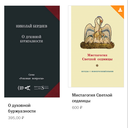
Мистагогия Светлой
седмицы
О духовной
600 ₽
буржуазности
395,00 ₽