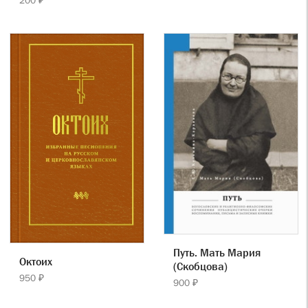
Путь. Мать Мария
Октоих
(Скобцова)
950 ₽
900 ₽