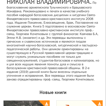
НИКОЛАЯ ВЛАДИМИРОВИЧА.
По
благословению архиепископа Тульчинского и Брацлавского
Ионафана. Рекомендовано к печати в качестве учебного
пособия кафедрой богословских дисциплин и литургики Свято-
Филаретовского православно-христианского института 2008
года. Издание Покаяние, Елеосвящение, Брак, Поставление на
служение церкви. Книга 5 подготовлено в московском Свято-
Филаретовском православно-христианском институте проф.-
свящ. Георгием Кочетковым с группой филологов: Каячева Б.А,
Эппле Н.В. (иноагент) и др. Эти переводы выполнены с
греческих и славянских источников и являются плодом
многолетней научно-богословской, литургической и пастырско-
педагогической работы. Они целиком ориентированы на
существующую в Русской православной церкви традицию и
могут служить уникальным пособием не только для
священнослужителей, студентов-богословов и катехизаторов, но
и для всех ищущих явления полноты духа и смысла в
богослужении христианской православной общины. В 2-е
издание (2019) данной книги были внесены отдельные
уточнения и исправления. Все переводы этого издания были
заново отредактированы проф.-свящ. Георгием Кочетковым.
Новые книги