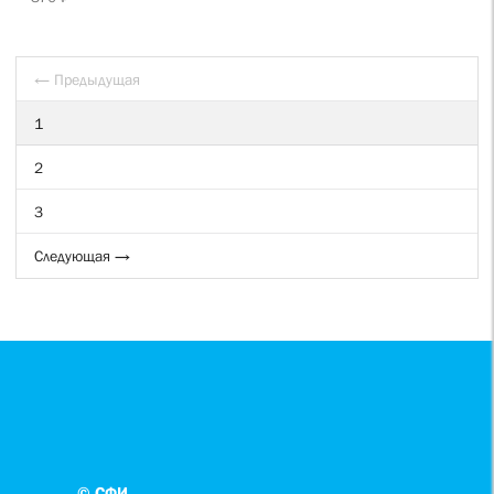
← Предыдущая
1
2
3
Следующая →
© СФИ