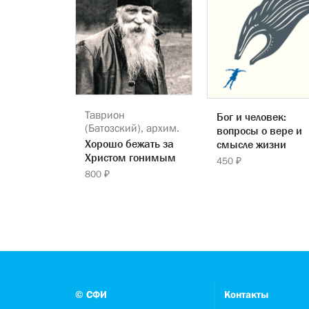
Таврион
Бог и человек:
(Батозский), архим.
вопросы о вере и
Хорошо бежать за
смысле жизни
Христом гонимым
450 ₽
800 ₽
© СФИ
Контакты