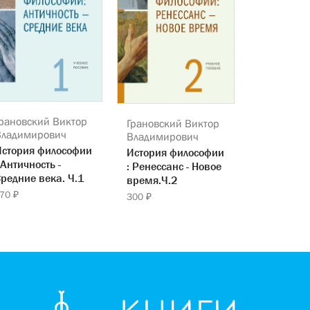
рановский Виктор
Грановский Виктор
Владимирович
Владимирович
История философии
История философии
 Античность -
: Ренессанс - Новое
редние века. Ч.1
время.Ч.2
70 ₽
300 ₽