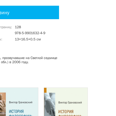
зину
страниц
128
978-5-9901632-4-9
ы
13×16.5×0.5 см
а, прозвучавшие на Светлой седмице
обл.) в 2006 году.