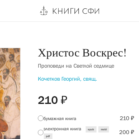
Христос Воскрес!
Проповеди на Светлой седмице
Кочетков Георгий, свящ.
210 ₽
210 ₽
бумажная книга
электронная книга
epub
mobi
200 ₽
pdf