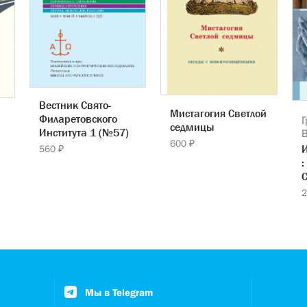
Вестник Свято-
Мистагогия Светлой
Филаретовского
Г
седмицы
Института 1 (№57)
600 ₽
560 ₽
:
С
2
Мы в Telegram