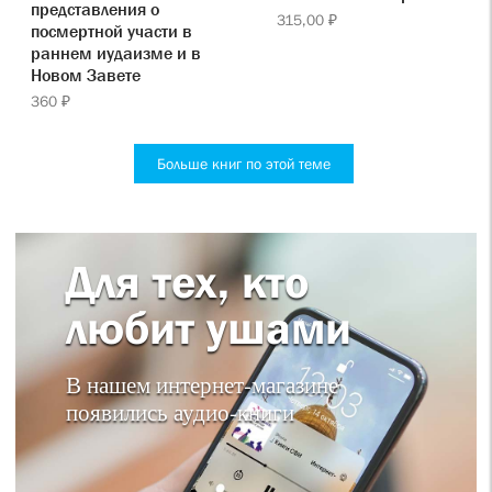
представления о
315,00 ₽
посмертной участи в
раннем иудаизме и в
Новом Завете
360 ₽
Больше книг по этой теме
Для тех, кто
любит ушами
В нашем интернет-магазине
появились аудио-книги