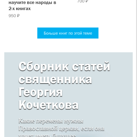
700 ₽
научите все народы в
2-х книгах
950 ₽
Больше книг по этой теме
Сборник статей
священника
Георгия
Кочеткова
Какие перемены нужны
Православной церкви, если она
хочет иметь будущее