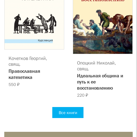
Кочетков Георгий,
Опоцкий Николай,
свящ.
свящ.
Православная
Идеальная община и
катехетика
путь к ее
550 ₽
восстановлению
220 ₽
Все книги