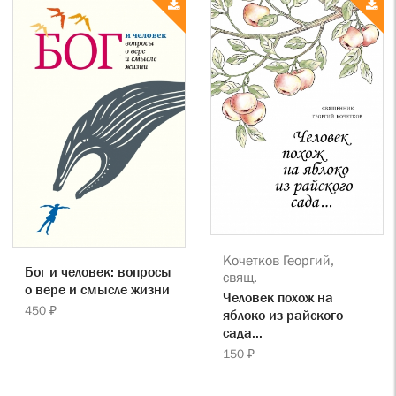
Кочетков Георгий,
Бог и человек: вопросы
свящ.
о вере и смысле жизни
Человек похож на
450 ₽
яблоко из райского
сада...
150 ₽