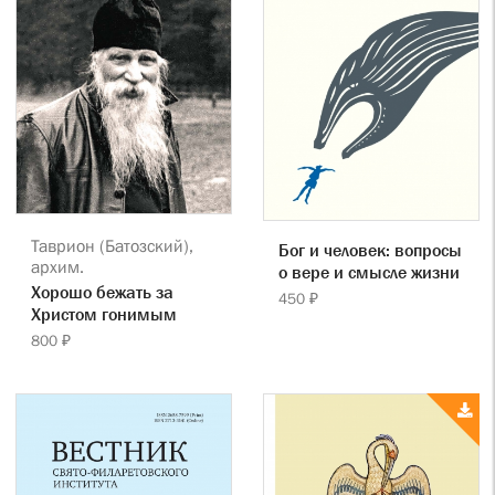
Таврион (Батозский),
Бог и человек: вопросы
архим.
о вере и смысле жизни
Хорошо бежать за
450 ₽
Христом гонимым
800 ₽