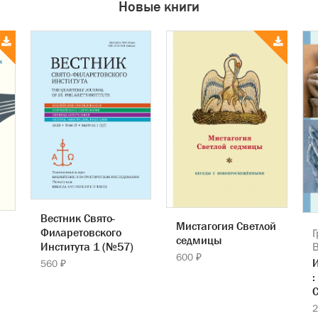
Новые книги
Вестник Свято-
Мистагогия Светлой
Филаретовского
Г
седмицы
Института 1 (№57)
600 ₽
560 ₽
:
С
2