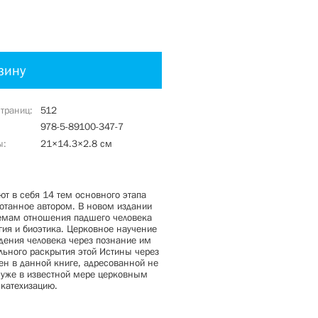
зину
страниц
512
978-5-89100-347-7
ы
21×14.3×2.8 см
т в себя 14 тем основного этапа
ботанное автором. В новом издании
емам отношения падшего человека
гия и биоэтика. Церковное научение
дения человека через познание им
льного раскрытия этой Истины через
н в данной книге, адресованной не
 уже в известной мере церковным
катехизацию.