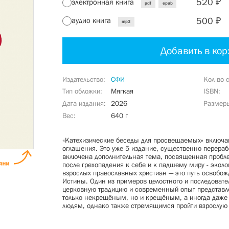
520 ₽
электронная книга
pdf
epub
500 ₽
аудио книга
mp3
Добавить в кор
Издательство
СФИ
Кол-во 
Тип обложки
Мягкая
ISBN
Дата издания
2026
Размер
Вес
640 г
«Катехизические беседы для просвещаемых» включаю
оглашения. Это уже 5 издание, существенно перера
включена дополнительная тема, посвященная пробл
после грехопадения к себе и к падшему миру - эколо
взрослых православных христиан — это путь освобож
Истины. Один из примеров целостного и последовате
церковную традицию и современный опыт представле
только некрещёным, но и крещёным, а иногда даже
людям, однако также стремящимся пройти взрослую 