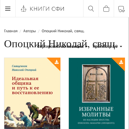
Главная
Авторы
Опоцкий Николай, свящ.
/
/
Опоцкий Николай, свящ.
Сортировка
по позиции
Просмотр 50