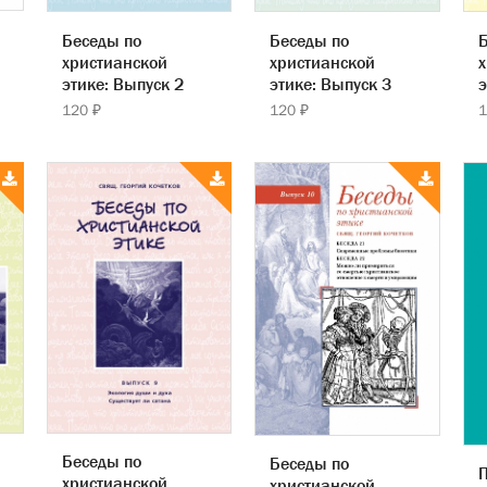
Беседы по
Беседы по
Б
христианской
христианской
х
этике: Выпуск 2
этике: Выпуск 3
э
120 ₽
120 ₽
1
Беседы по
Беседы по
П
христианской
христианской