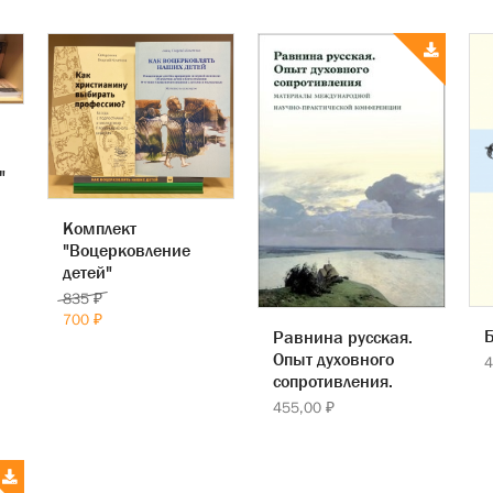
"
Комплект
"Воцерковление
детей"
835 ₽
700 ₽
Б
Равнина русская.
Опыт духовного
4
сопротивления.
455,00 ₽