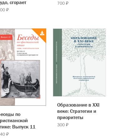
удо, сгорает
700 ₽
00 ₽
Образование в XXI
веке: Стратегии и
еседы по
приоритеты
ристианской
300 ₽
тике: Выпуск 11
40 ₽