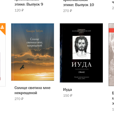
ч
этике: Выпуск 9
этике: Выпуск 10
2
120 ₽
270 ₽
Солнце светило мне
Иуда
некрещеной
Б
150 ₽
х
270 ₽
э
1