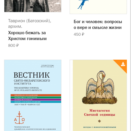
Таврион (Батозский),
Бог и человек: вопросы
архим.
о вере и смысле жизни
Хорошо бежать за
450 ₽
Христом гонимым
800 ₽