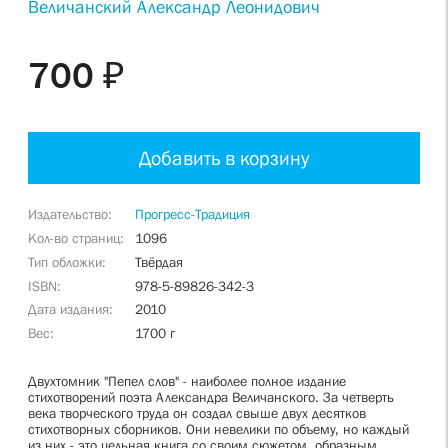
Величанский Александр Леонидович
700 ₽
Добавить в корзину
Издательство
Прогресс-Традиция
Кол-во страниц
1096
Тип обложки
Твёрдая
ISBN
978-5-89826-342-3
Дата издания
2010
Вес
1700 г
Двухтомник "Пепел слов" - наиболее полное издание
стихотворений поэта Александра Величанского. За четверть
века творческого труда он создал свыше двух десятков
стихотворных сборников. Они невелики по объему, но каждый
из них - это цельная книга со своим сюжетом, образным