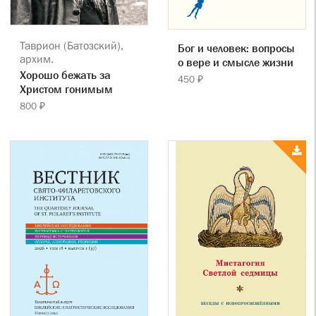
Таврион (Батозский),
Бог и человек: вопросы
архим.
о вере и смысле жизни
Хорошо бежать за
450 ₽
Христом гонимым
800 ₽