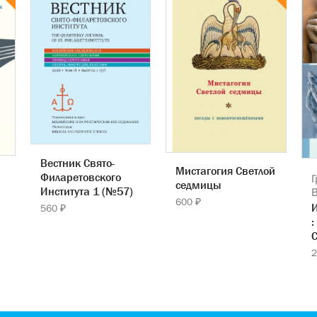
Вестник Свято-
Мистагогия Светлой
Филаретовского
Г
седмицы
Института 1 (№57)
600 ₽
560 ₽
:
С
2