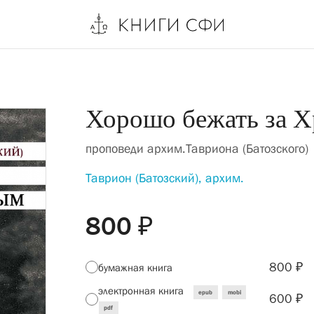
Хорошо бежать за 
проповеди архим.Тавриона (Батозского)
Таврион (Батозский), архим.
800 ₽
800 ₽
бумажная книга
электронная книга
epub
mobi
600 ₽
pdf