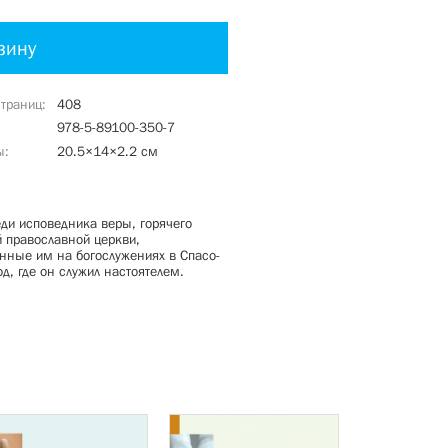
зину
страниц
408
978-5-89100-350-7
ы
20.5×14×2.2 см
ди исповедника веры, горячего
 православной церкви,
ённые им на богослужениях в Спасо-
д, где он служил настоятелем.