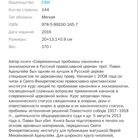
Издательство
СФИ
Кол-во страниц
144
Тип обложки
Мягкая
ISBN
978-5-89100-165-7
Дата издания
2016
Размеры
20×13.1×0.9 см
Вес
170 г
Автор книги «Современные проблемы каноники и
экклезиологии в Русской православной церкви» прот. Павел
Адельгейм был одним из лучших в Русской церкви
специалистов по церковному праву. Начиная с 2008 года он
читал в Свято-Филаретовском православно-христианском
институте курс лекций по проблемам каноники и экклезиологии,
посвященный сложным вопросам применения канонов в
современной церковной жизни. Курс затрагивал темы
канонического статуса священника в епархии, роли и
ответственности мирян в церкви и их канонического статуса,
проблемы исполнения решений Поместного собора 1917–1918
гг., деятельности общецерковного суда и др. 5 августа 2013
года о. Павел был убит. Книга была подготовлена к печати на
основе архивных материалов, переданных Свято-
Филаретовскому институту для публикации матушкой Верой
Михайловной Адельгейм. Для широкого круга читателей,