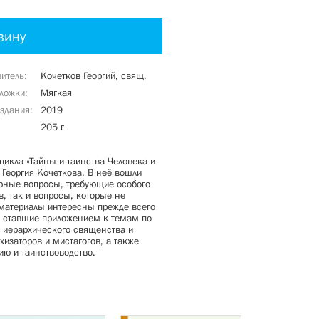
зину
витель
Кочетков Георгий, свящ.
бложки
Мягкая
издания
2019
205 г
цикла «Тайны и таинства Человека и
Георгия Кочеткова. В неё вошли
рные вопросы, требующие особого
, так и вопросы, которые не
 материалы интересны прежде всего
ы, ставшие приложением к темам по
, иерархического священства и
хизаторов и мистагогов, а также
ию и таинствоводство.