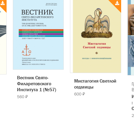
Вестник Свято-
Мистагогия Светлой
Филаретовского
Г
седмицы
Института 1 (№57)
600 ₽
560 ₽
:
С
2