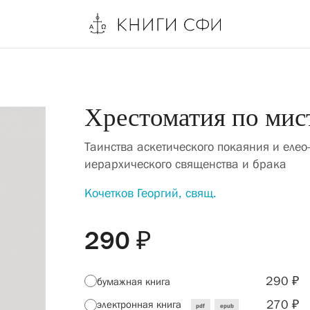
Хрестоматия по мист
Таинства аскетического покаяния и елео
иерархического священства и брака
Кочетков Георгий, свящ.
290 ₽
290 ₽
бумажная книга
270 ₽
электронная книга
pdf
epub