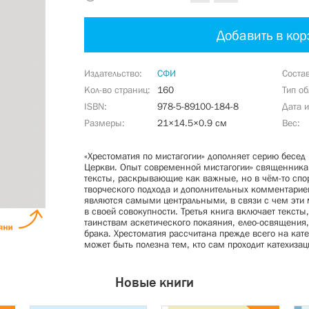
Добавить в кор
Издательство
СФИ
Соста
Кол-во страниц
160
Тип о
ISBN
978-5-89100-184-8
Дата 
Размеры
21×14.5×0.9 см
Вес
«Хрестоматия по мистагогии» дополняет серию бесед 
Церкви. Опыт современной мистагогии» священника 
тексты, раскрывающие как важные, но в чём-то спо
творческого подхода и дополнительных комментариев
являются самыми центральными, в связи с чем эти
в своей совокупности. Третья книга включает текст
таинствам аскетического покаяния, елео-освящения
брака. Хрестоматия рассчитана прежде всего на кате
может быть полезна тем, кто сам проходит катехизац
Новые книги