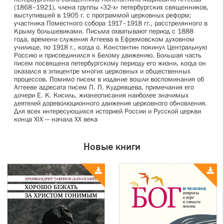
(1868–1921), члена группы «32-х» петербургских священников,
выступившей в 1905 г. с программой церковных реформ;
участника Поместного собора 1917–1918 гг., расстрелянного в
Крыму большевиками. Письма охватывают период с 1888
года, времени служения Аггеева в Ефремовском духовном
училище, по 1918 г., когда о. Константин покинул Центральную
Россию и присоединился к Белому движению. Большая часть
писем посвящена петербургскому периоду его жизни, когда он
оказался в эпицентре многих церковных и общественных
процессов. Помимо писем в издание вошли воспоминания об
Аггееве адресата писем П. П. Кудрявцева, примечания его
дочери Е. К. Кисиль, жизнеописания наиболее значимых
деятелей дореволюционного движения церковного обновления.
Для всех интересующихся историей России и Русской церкви
конца XIX — начала XX века
Новые книги