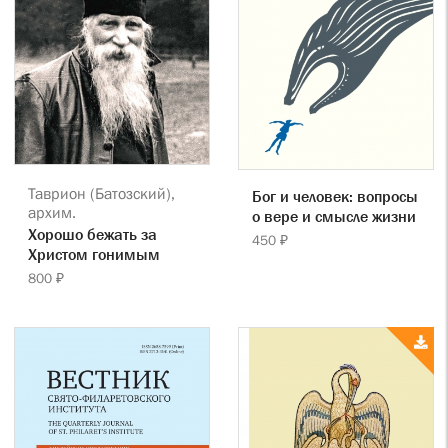
Таврион (Батозский),
Бог и человек: вопросы
архим.
о вере и смысле жизни
Хорошо бежать за
450 ₽
Христом гонимым
800 ₽