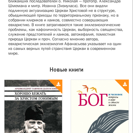
ближайших последователей о. Николая — протопр. Александра
Шмемана и митр. Иоанна (Зизиуласа). Все они видели
подлинную актуализацию Церкви Христовой не в структуре,
объединяющей приходы по территориальному признаку, но в
собрании клириков и лаиков, совместно совершающих
евхаристию. В книге затрагиваются такие экклезиологические
проблемы, как кафоличность Церкви, выборность священства,
служение предстоятелей и лаиков, автокефалия, поместная
природа Церкви и проч. Согласно мнению автора,
евхаристическая экклезилогия Афанасьева указывает на один
из самых верных путей странствия Церкви в современном
мире.
Новые книги