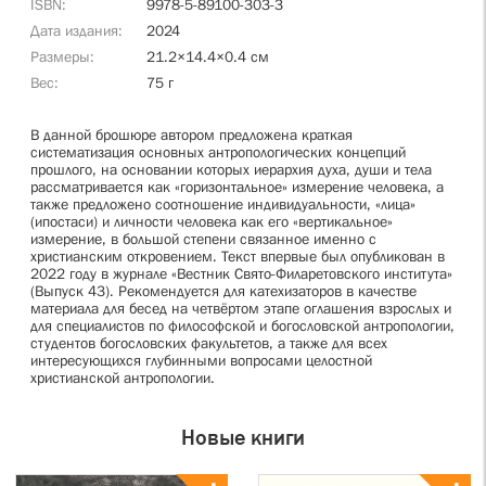
ISBN
9978-5-89100-303-3
Дата издания
2024
Размеры
21.2×14.4×0.4 см
Вес
75 г
В данной брошюре автором предложена краткая
систематизация основных антропологических концепций
прошлого, на основании которых иерархия духа, души и тела
рассматривается как «горизонтальное» измерение человека, а
также предложено соотношение индивидуальности, «лица»
(ипостаси) и личности человека как его «вертикальное»
измерение, в большой степени связанное именно с
христианским откровением. Текст впервые был опубликован в
2022 году в журнале «Вестник Свято-Филаретовского института»
(Выпуск 43). Рекомендуется для катехизаторов в качестве
материала для бесед на четвёртом этапе оглашения взрослых и
для специалистов по философской и богословской антропологии,
студентов богословских факультетов, а также для всех
интересующихся глубинными вопросами целостной
христианской антропологии.
Новые книги