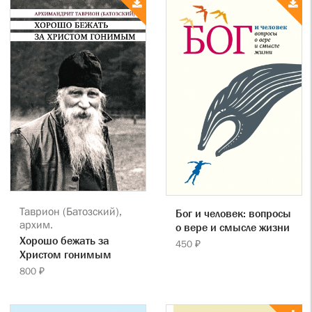
Таврион (Батозский),
Бог и человек: вопросы
архим.
о вере и смысле жизни
Хорошо бежать за
450 ₽
Христом гонимым
800 ₽