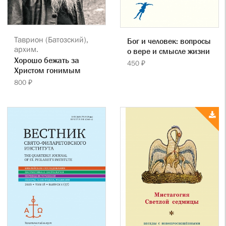
Таврион (Батозский),
Бог и человек: вопросы
архим.
о вере и смысле жизни
Хорошо бежать за
450 ₽
Христом гонимым
800 ₽