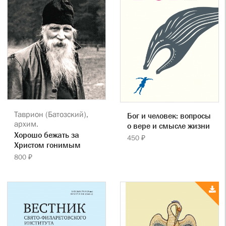
Таврион (Батозский),
Бог и человек: вопросы
архим.
о вере и смысле жизни
Хорошо бежать за
450 ₽
Христом гонимым
800 ₽