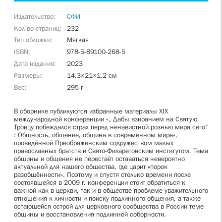
Издательство
СФИ
Кол-во страниц
232
Тип обложки
Мягкая
ISBN
978-5-89100-268-5
Дата издания
2023
Размеры
14.3×21×1.2 см
Вес
295 г
В сборнике публикуются избранные материалы XIX
международной конференции «„ Дабы взиранием на Святую
Троицу побеждался страх перед ненавистной рознью мира сего“
: Общность, общение, община в современном мире»,
проведённой Преображенским содружеством малых
православных братств и Свято-Филаретовским институтом. Тема
общины и общения не перестаёт оставаться невероятно
актуальной для нашего общества, где царит «порок
разобщённости». Поэтому и спустя столько времени после
состоявшейся в 2009 г. конференции стоит обратиться к
важной как в церкви, так и в обществе проблеме уважительного
отношения к личности и поиску подлинного общения, а также
остающейся острой для церковного сообщества в России теме
общины и восстановления подлинной соборности.