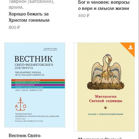
Таврион (Батозский),
Бог и человек: вопросы
архим.
о вере и смысле жизни
Хорошо бежать за
450 ₽
Христом гонимым
800 ₽
Вестник Свято-