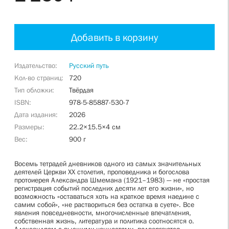
Добавить в корзину
Издательство
Русский путь
Кол-во страниц
720
Тип обложки
Твёрдая
ISBN
978-5-85887-530-7
Дата издания
2026
Размеры
22.2×15.5×4 см
Вес
900 г
Восемь тетрадей дневников одного из самых значительных
деятелей Церкви XX столетия, проповедника и богослова
протоиерея Александра Шмемана (1921–1983) — не «простая
регистрация событий последних десяти лет его жизни», но
возможность «оставаться хоть на краткое время наедине с
самим собой», «не раствориться без остатка в суете». Все
явления повседневности, многочисленные впечатления,
собственная жизнь, литература и политика соотносятся о.
Александром с высшими ценностями, подвергаются