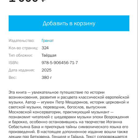
Добавить в корзину
Издательство
Гранат
Кол-во страниц
324
Тип обложки
Твёрдая
ISBN
978-5-906456-71-7
Дата издания
2025
Вес
380 г
Эта книга — увлекательное путешествие по истории
возникновения, развития и расцвета классической европейской
музыки. Автор — игумен Петр Мещеринов, историк церковной и
светской музыки, переводчик, богослов, выпускник
Московской консерватории, практикующий музыкант —
познакомит читателей с шедеврами музыки эпохи Возрождения
и барокко, особенно остановившись на творчестве Иоганна
Себастьяна Баха и приоткрыв тайны символического языка его
произведений. В настоящее дополненное издание вошли также
лекции про Бетховена, Генделя и Гайдна. Текст сопровождается