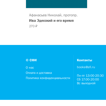
Афанасьев Николай, протопр.
Ива Эдесский и его время
270 ₽
© СФИ
Контакты
books@sfi.ru
О нас
Оплата и доставка
Пн-пт 13:00-20:30
Политика конфиденциальности
Сб 17:00-20:00
Вс выходной