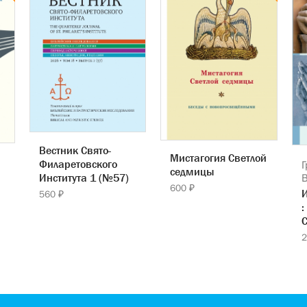
Вестник Свято-
Мистагогия Светлой
Филаретовского
Г
седмицы
Института 1 (№57)
600 ₽
560 ₽
:
С
2