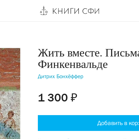
Жить вместе. Письм
Финкенвальде
Дитрих Бонхёффер
1 300 ₽
Добавить в кор