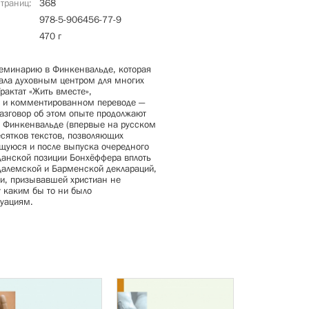
страниц
368
978-5-906456-77-9
470 г
семинарию в Финкенвальде, которая
тала духовным центром для многих
рактат «Жить вместе»,
 и комментированном переводе —
азговор об этом опыте продолжают
 Финкенвальде (впервые на русском
есятков текстов, позволяющих
щуюся и после выпуска очередного
жданской позиции Бонхёффера вплоть
 Далемской и Барменской деклараций,
и, призывавшей христиан не
 каким бы то ни было
уациям.