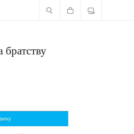
а братству
зину