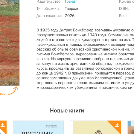
Издательство
Гранат
Кол-во 
Тип обложки
Твердая
ISBN
Дата издания
2026
Вес
В 1935 году Дитрих Бонхёффер возглавил духовную 
просуществовала вплоть до 1940 года. Cеминария с
людей в страшные годы диктатуры и торжества зла. Т
публикующийся в новом, академически выверенном
рассказ об опыте совместной христианской жизни. Р
письма Бонхёффера, адресованные членам братства
языке). Из корпуса переписки отобрано несколько д
заглянуть в жизнь христианской общины, продолжаю
курса, проследить за развитием богословской и гра
до конца 1942 г. В приложении приводится перевод
основополагающих документов Исповедующей церкв
жертвовать верностью евангельским истинам в угоду
мировоззренческим убеждениям и политическим сит
Новые книги