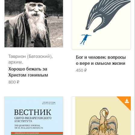
Таврион (Батозский),
Бог и человек: вопросы
архим.
о вере и смысле жизни
Хорошо бежать за
450 ₽
Христом гонимым
800 ₽