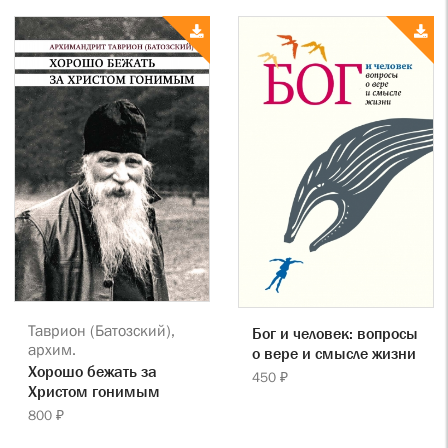
Таврион (Батозский),
Бог и человек: вопросы
архим.
о вере и смысле жизни
Хорошо бежать за
450 ₽
Христом гонимым
800 ₽