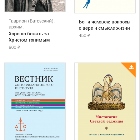
Таврион (Батозский),
Бог и человек: вопросы
архим.
о вере и смысле жизни
Хорошо бежать за
450 ₽
Христом гонимым
800 ₽