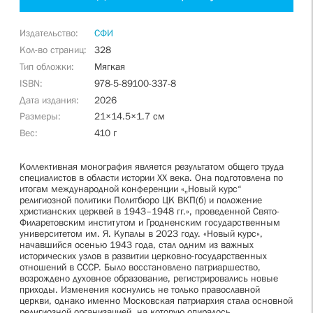
Издательство
СФИ
Кол-во страниц
328
Тип обложки
Мягкая
ISBN
978-5-89100-337-8
Дата издания
2026
Размеры
21×14.5×1.7 см
Вес
410 г
Коллективная монография является результатом общего труда
специалистов в области истории XX века. Она подготовлена по
итогам международной конференции «„Новый курс“
религиозной политики Политбюро ЦК ВКП(б) и положение
христианских церквей в 1943–1948 гг.», проведенной Свято-
Филаретовским институтом и Гродненским государственным
университетом им. Я. Купалы в 2023 году. «Новый курс»,
начавшийся осенью 1943 года, стал одним из важных
исторических узлов в развитии церковно-государственных
отношений в СССР. Было восстановлено патриаршество,
возрождено духовное образование, регистрировались новые
приходы. Изменения коснулись не только православной
церкви, однако именно Московская патриархия стала основной
религиозной организацией, на которую опиралось