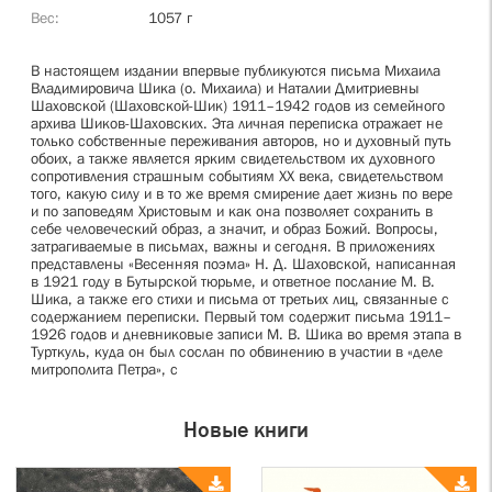
Вес
1057 г
В настоящем издании впервые публикуются письма Михаила
Владимировича Шика (о. Михаила) и Наталии Дмитриевны
Шаховской (Шаховской-Шик) 1911–1942 годов из семейного
архива Шиков-Шаховских. Эта личная переписка отражает не
только собственные переживания авторов, но и духовный путь
обоих, а также является ярким свидетельством их духовного
сопротивления страшным событиям XX века, свидетельством
того, какую силу и в то же время смирение дает жизнь по вере
и по заповедям Христовым и как она позволяет сохранить в
себе человеческий образ, а значит, и образ Божий. Вопросы,
затрагиваемые в письмах, важны и сегодня. В приложениях
представлены «Весенняя поэма» Н. Д. Шаховской, написанная
в 1921 году в Бутырской тюрьме, и ответное послание М. В.
Шика, а также его стихи и письма от третьих лиц, связанные с
содержанием переписки. Первый том содержит письма 1911–
1926 годов и дневниковые записи М. В. Шика во время этапа в
Турткуль, куда он был сослан по обвинению в участии в «деле
митрополита Петра», с
Новые книги