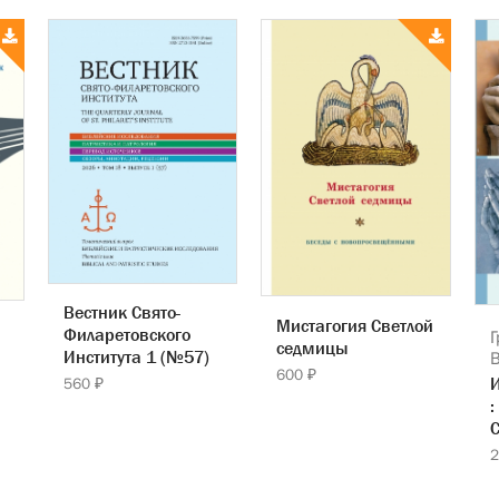
Вестник Свято-
Мистагогия Светлой
Филаретовского
Г
седмицы
Института 1 (№57)
600 ₽
560 ₽
:
С
2