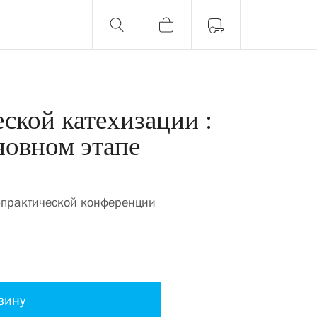
ской катехизации :
новном этапе
-практической конференции
зину