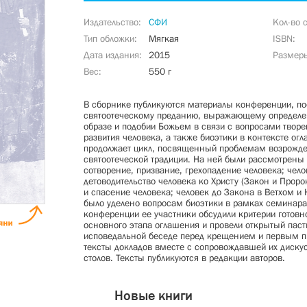
Издательство
СФИ
Кол-во 
Тип обложки
Мягкая
ISBN
Дата издания
2015
Размер
Вес
550 г
В сборнике публикуются материалы конференции, п
святоотеческому преданию, выражающему определен
образе и подобии Божьем в связи с вопросами творе
развития человека, а также биоэтики в контексте ог
продолжает цикл, посвященный проблемам возрожден
святоотеческой традиции. На ней были рассмотрены
сотворение, призвание, грехопадение человека; чело
детоводительство человека ко Христу (Закон и Проро
и спасение человека; человек до Закона в Ветхом и
было уделено вопросам биоэтики в рамках семинара 
конференции ее участники обсудили критерии готов
основного этапа оглашения и провели открытый па
исповедальной беседе перед крещением и первым п
тексты докладов вместе с сопровождавшей их дискус
столов. Тексты публикуются в редакции авторов.
Новые книги