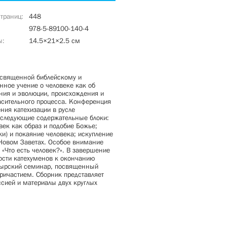
страниц
448
978-5-89100-140-4
ы
14.5×21×2.5 см
освященной библейскому и
ное учение о человеке как об
ния и эволюции, происхождения и
ласительного процесса. Конференция
ия катехизации в русле
 следующие содержательные блоки:
век как образ и подобие Божье;
ки) и покаяние человека; искупление
 Новом Заветах. Особое внимание
«Что есть человек?». В завершение
ности катехуменов к окончанию
стырский семинар, посвященный
ричастием. Сборник представляет
сией и материалы двух круглых