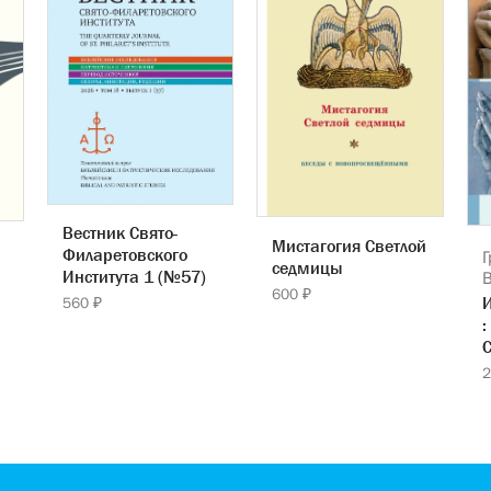
Вестник Свято-
Мистагогия Светлой
Филаретовского
Г
седмицы
Института 1 (№57)
600 ₽
560 ₽
:
С
2