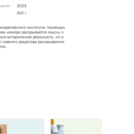
дания
2023
410 г
иларетовского института» посвящен
алах номера раскрывается мысль о
урно-историческая реальность, но и
и главного редактора раскрываются
тия.