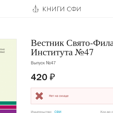
Вестник Свято-Фила
Института №47
Выпуск №47
420 ₽
Нет на складе
Издательство
СФИ
Кол-во 