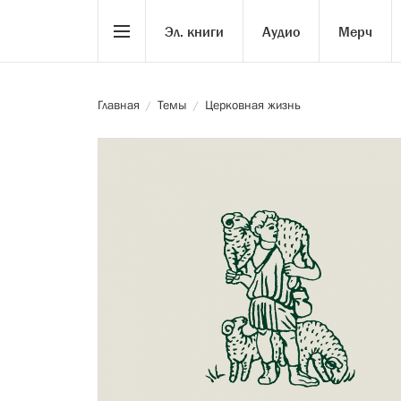
Эл. книги
Аудио
Мерч
Главная
Темы
Церковная жизнь
/
/