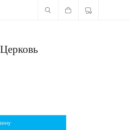
 Церковь
зину