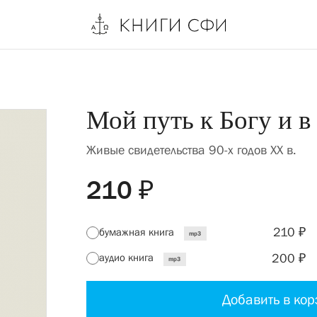
Мой путь к Богу и в
Живые свидетельства 90-х годов XX в.
210 ₽
210 ₽
бумажная книга
mp3
200 ₽
аудио книга
mp3
Добавить в кор