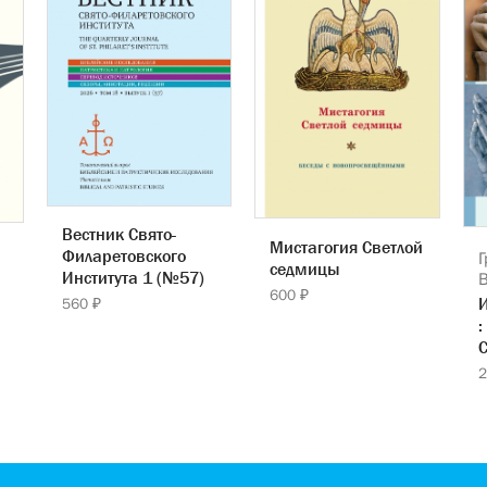
Вестник Свято-
Мистагогия Светлой
Филаретовского
Г
седмицы
Института 1 (№57)
600 ₽
560 ₽
:
С
2