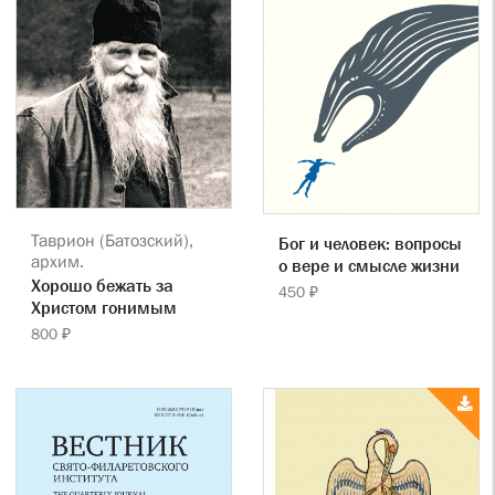
Таврион (Батозский),
Бог и человек: вопросы
архим.
о вере и смысле жизни
Хорошо бежать за
450 ₽
Христом гонимым
800 ₽