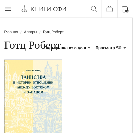
Главная
Авторы
Готц Роберт
/
/
Готц Роберт
Сортировка
от а до я
Просмотр 50