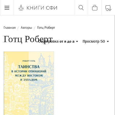
Главная
Авторы
Готц Роберт
/
/
Готц Роберт
Сортировка
от я до а
Просмотр 50