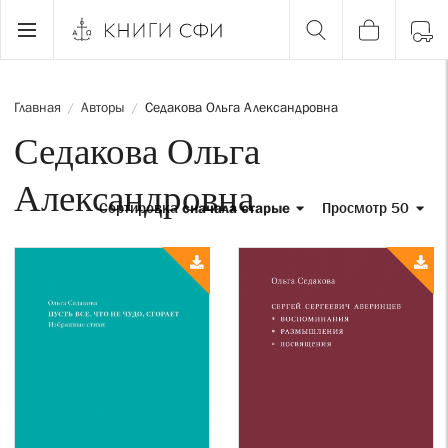
Главная
Авторы
Седакова Ольга Александровна
/
/
Седакова Ольга
Александровна
Сортировка
сначала старые
Просмотр 50