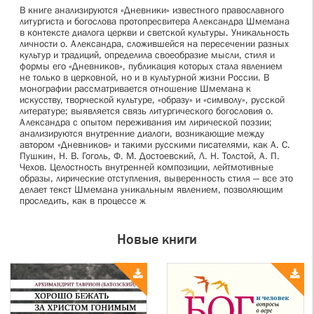
В книге анализируются «Дневники» известного православного
литургиста и богослова протопресвитера Александра Шмемана
в контексте диалога церкви и светской культуры. Уникальность
личности о. Александра, сложившейся на пересечении разных
культур и традиций, определила своеобразие мысли, стиля и
формы его «Дневников», публикация которых стала явлением
не только в церковной, но и в культурной жизни России. В
монографии рассматривается отношение Шмемана к
искусству, творческой культуре, «образу» и «символу», русской
литературе; выявляется связь литургического богословия о.
Александра с опытом переживания им лирической поэзии;
анализируются внутренние диалоги, возникающие между
автором «Дневников» и такими русскими писателями, как А. С.
Пушкин, Н. В. Гоголь, Ф. М. Достоевский, Л. Н. Толстой, А. П.
Чехов. Целостность внутренней композиции, лейтмотивные
образы, лирические отступления, выверенность стиля — все это
делает текст Шмемана уникальным явлением, позволяющим
проследить, как в процессе ж
Новые книги