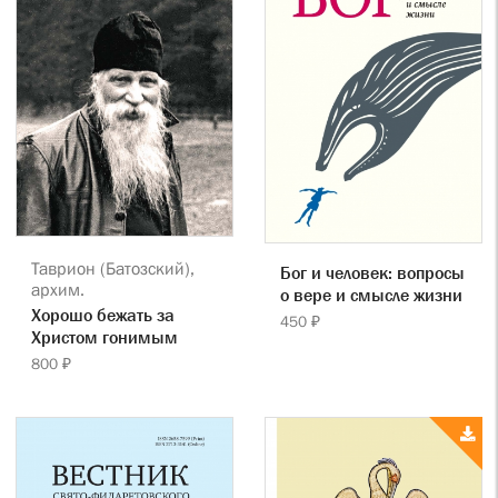
Таврион (Батозский),
Бог и человек: вопросы
архим.
о вере и смысле жизни
Хорошо бежать за
450 ₽
Христом гонимым
800 ₽