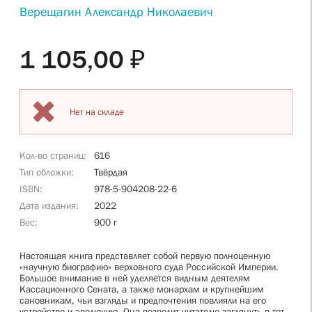
Верещагин Александр Николаевич
1 105,00 ₽
Нет на складе
Кол-во страниц
616
Тип обложки
Твёрдая
ISBN
978-5-904208-22-6
Дата издания
2022
Вес
900 г
Настоящая книга представляет собой первую полноценную
«научную биографию» верховного суда Российской Империи.
Большое внимание в ней уделяется видным деятелям
Кассационного Сената, а также монархам и крупнейшим
сановникам, чьи взгляды и предпочтения повлияли на его
устройство и эволюцию. Она позволит читателю заглянуть в тот