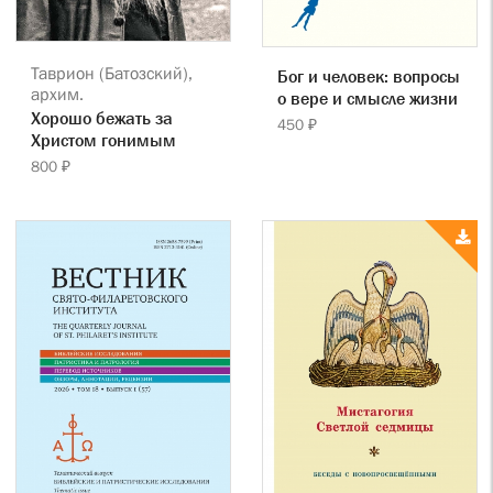
Таврион (Батозский),
Бог и человек: вопросы
архим.
о вере и смысле жизни
Хорошо бежать за
450 ₽
Христом гонимым
800 ₽