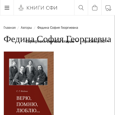
Главная
Авторы
Федина София Георгиевна
/
/
Федина София Георгиевна
Сортировка
сначала старые
Просмотр 50