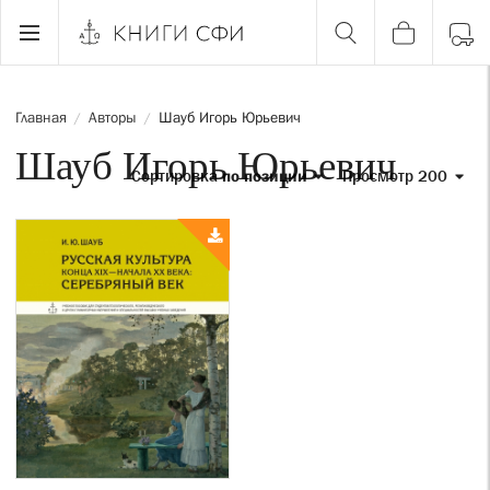
Главная
Авторы
Шауб Игорь Юрьевич
/
/
Шауб Игорь Юрьевич
Сортировка
по позиции
Просмотр 200