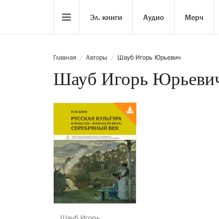
Эл. книги
Аудио
Мерч
Главная
Авторы
Шауб Игорь Юрьевич
/
/
Шауб Игорь Юрьеви
Шауб Игорь