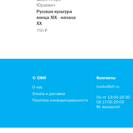
Юрьевич
Русская культура
конца XIX - начала
XX
750 ₽
© СФИ
Контакты
books@sfi.ru
О нас
Оплата и доставка
Пн-пт 13:00-20:30
Политика конфиденциальности
Сб 17:00-20:00
Вс выходной