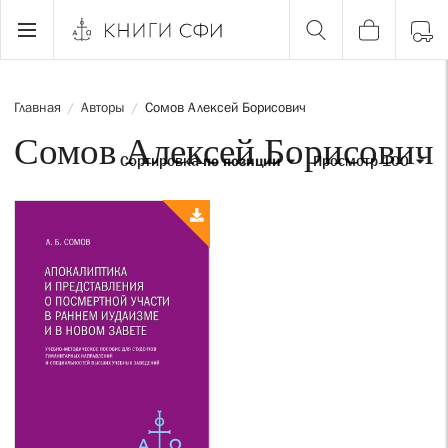
Главная
Авторы
Сомов Алексей Борисович
/
/
Сомов Алексей Борисович
Сортировка
по позиции
Просмотр 100