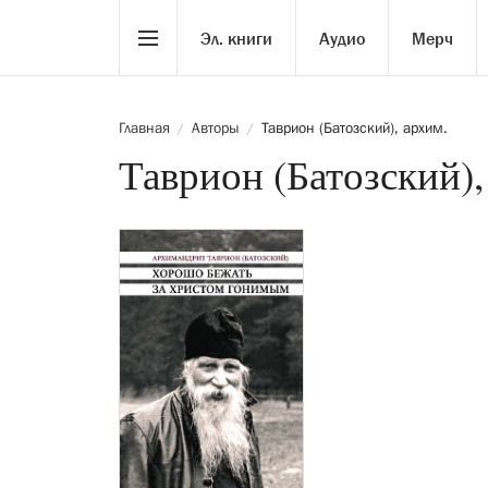
Эл. книги
Аудио
Мерч
Главная
Авторы
Таврион (Батозский), архим.
/
/
Таврион (Батозский),