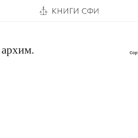
 архим.
Сор