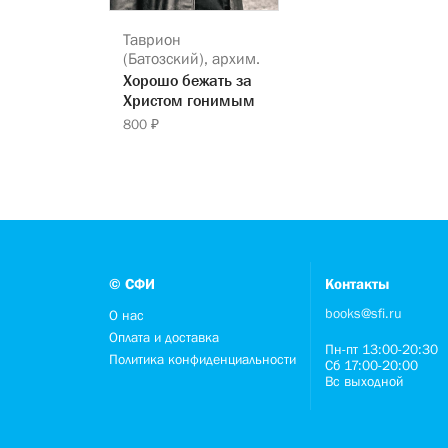
Таврион
(Батозский), архим.
Хорошо бежать за
Христом гонимым
800 ₽
© СФИ
Контакты
books@sfi.ru
О нас
Оплата и доставка
Пн-пт 13:00-20:30
Политика конфиденциальности
Сб 17:00-20:00
Вс выходной