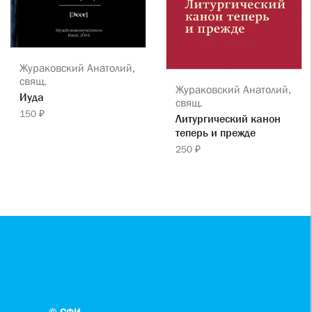
Жураковский Анатолий,
свящ.
Жураковский Анатолий,
Иуда
свящ.
150 ₽
Литургический канон
теперь и прежде
250 ₽
© СФИ