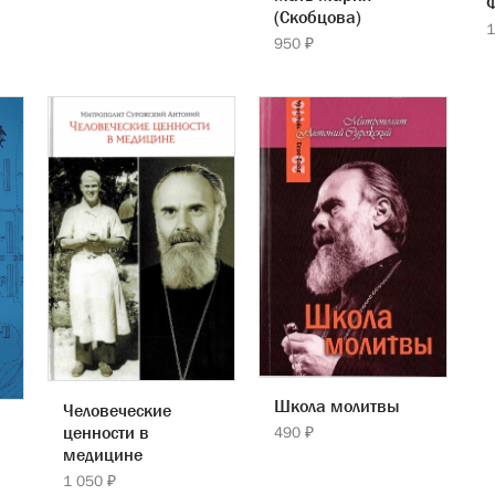
(Скобцова)
1
950 ₽
Школа молитвы
Человеческие
ценности в
490 ₽
медицине
1 050 ₽