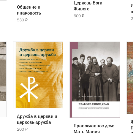
Церковь Бога
И
Общение и
Живого
инаковость
600 ₽
2
530 ₽
Дружба в церкви и
Ж
церковь-дружба
Православное дело.
П
200 ₽
Мать Мария