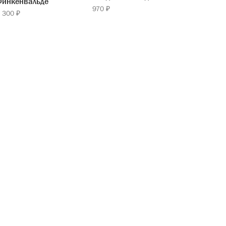
Финкенвальде
970 ₽
 300 ₽