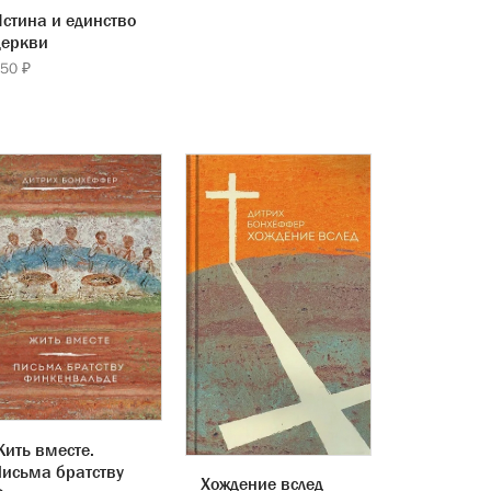
стина и единство
церкви
50 ₽
ить вместе.
исьма братству
Хождение вслед