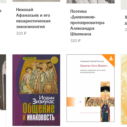
Николай
и
Поэтика
Афанасьев и его
«Дневников»
евхаристическая
протопресвитера
экклезиология
Александра
2
320 ₽
Шмемана
320 ₽