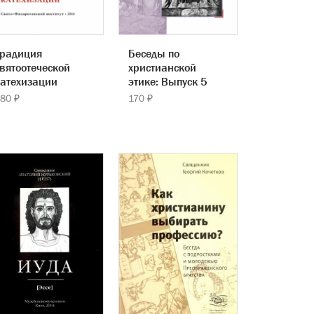
Традиция
Беседы по
вятоотеческой
христианской
атехизации
этике: Выпуск 5
80 ₽
170 ₽