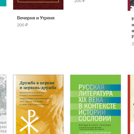
200 ₽
Вечерня и Утреня
И
200 ₽
Р
2