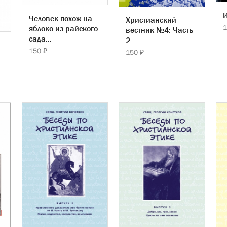
Человек похож на
Христианский
1
яблоко из райского
вестник №4: Часть
сада...
2
150 ₽
150 ₽