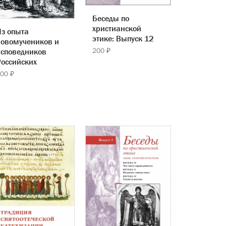
Беседы по
христианской
з опыта
этике: Выпуск 12
новомучеников и
200 ₽
исповедников
оссийских
00 ₽