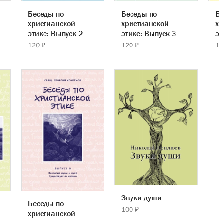
Беседы по
Беседы по
Б
христианской
христианской
х
этике: Выпуск 2
этике: Выпуск 3
э
120 ₽
120 ₽
1
Звуки души
Беседы по
100 ₽
христианской