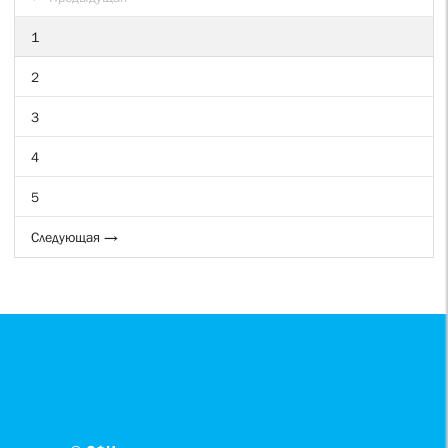
1
2
3
4
5
Следующая →