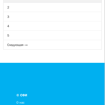
2
3
4
5
Следующая →
© СФИ
О нас