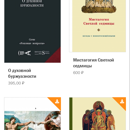
Мистагогия Светлой
седмицы
О духовной
600 ₽
буржуазности
395,00 ₽