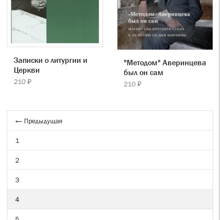
Записки о литургии и
"Методом" Аверинцева
Церкви
был он сам
210 ₽
210 ₽
← Предыдущая
1
2
3
4
5